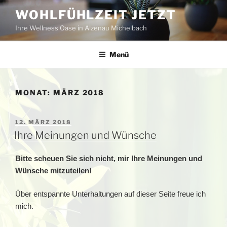
Zum
WOHLFÜHLZEIT JETZT
Inhalt
Ihre Wellness Oase in Alzenau Michelbach
springen
Menü
MONAT:
MÄRZ 2018
VERÖFFENTLICHT
12. MÄRZ 2018
AM
Ihre Meinungen und Wünsche
Bitte scheuen Sie sich nicht, mir Ihre Meinungen und
Wünsche mitzuteilen!
Über entspannte Unterhaltungen auf dieser Seite freue ich
mich.